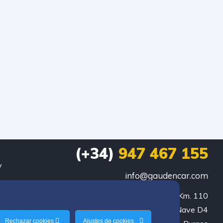
(+34)
947 467 155
y
info@gaudencar.com
Ctra. Logroño Km. 110

Pol. Sanzucar Nave D4

Rechazar cookies
Ajustes de cookies