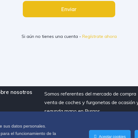
Enviar
Si aún no tienes una cuenta -
Regístrate ahora
bre nosotros
Somos referentes del mercado de compra
venta de coches y furgonetas de ocasión 
segunda mano en Burgos
e sus datos personales.
 para el funcionamiento de la
Aceptar cookies