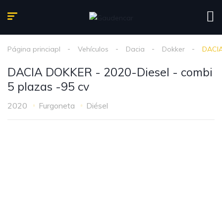
Página princiapl
Vehículos
Dacia
Dokker
DACIA
DACIA DOKKER - 2020-Diesel - combi
5 plazas -95 cv
2020
Furgoneta
Diésel