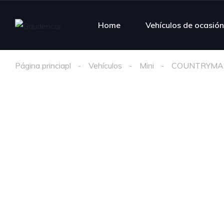
Home
Vehículos de ocasión
Página princiapl
Vehículos
Mini
COUNTRYMA