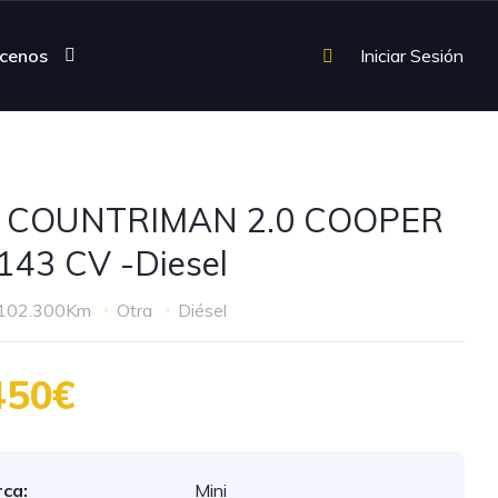
cenos
Iniciar Sesión
I COUNTRIMAN 2.0 COOPER
143 CV -Diesel
102.300Km
Otra
Diésel
450€
ca:
Mini