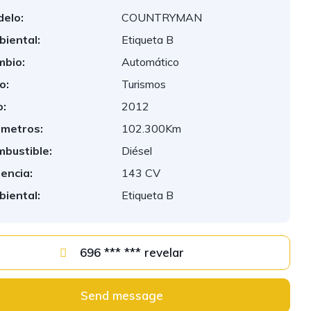
elo:
COUNTRYMAN
iental:
Etiqueta B
bio:
Automático
o:
Turismos
:
2012
ómetros:
102.300Km
bustible:
Diésel
encia:
143 CV
iental:
Etiqueta B
696 *** *** revelar
Send message