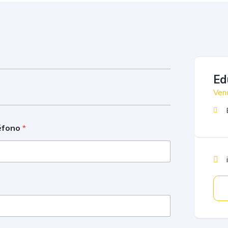
Ed
Ven
éfono
*