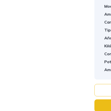
Mod
Amb
Cam
Tip
Año
Kil
Com
Pot
Amb