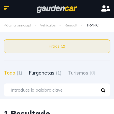
Página princiapl
Vehículos
Renault
TRAFIC
Filtros (2)
Todo
(1)
Furgonetas
(1)
Turismos
(0)
1 Resultado