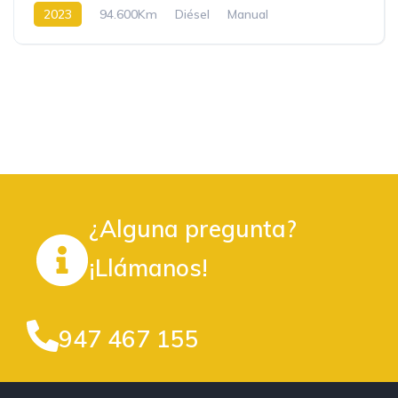
2023
94.600Km
Diésel
Manual
¿Alguna pregunta?
¡Llámanos!
947 467 155