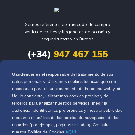
Somos referentes del mercado de compra
venta de coches y furgonetas de ocasión y
segunda mano en Burgos
(+34)
947 467 155
info@gaudencar.com
Gaudencar
es el responsable del tratamiento de sus
datos personales. Utilizamos cookies técnicas que son
Ctra. Logroño Km. 110

necesarias para el funcionamiento de la página web y, si
Pol. Sanzucar Nave D4

Ud. lo consiente, utilizaremos cookies propias y de
Burgos
terceros para analizar nuestros servicios; medir la
audiencia; identificar las preferencias y mostrar publicidad
mediante el análisis de los hábitos de navegación de los
Vehículos
usuarios (por ejemplo, páginas visitadas). Consulte
nuestra Política de Cookies
AQUÍ
.
Sobre nosotros